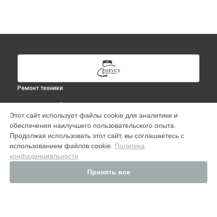
Ремонт техники
ВЫБЕРИ СВОЙ ГОРОД
Этот сайт использует файлы cookie для аналитики и
Замена шлейфа iPhone в
Москве
обеспечения наилучшего пользовательского опыта.
Замена шлейфа iPhone в
Краснодаре
Продолжая использовать этот сайт, вы соглашаетесь с
Замена шлейфа iPhone в
Ростове-на-Дону
использованием файлов cookie.
Политика
конфиденциальности
Замена шлейфа iPhone в
Нижнем Новгороде
Замена шлейфа iPhone в
Новосибирске
Принять все
Замена шлейфа iPhone в
Челябинске
Замена шлейфа iPhone в
Екатеринбурге
Замена шлейфа iPhone в
Казани
Замена шлейфа iPhone в
Уфе