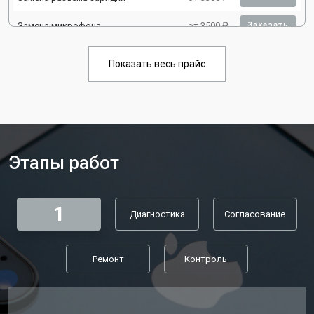
Замена микрофона
от 3500 ₽
Заказать
Замена камеры iphone
от 4000 ₽
Заказать
Показать весь прайс
Ремонт FaceID iphone
от 2900 ₽
Заказать
Этапы работ
1
Диагностика
Согласование
Ремонт
Контроль