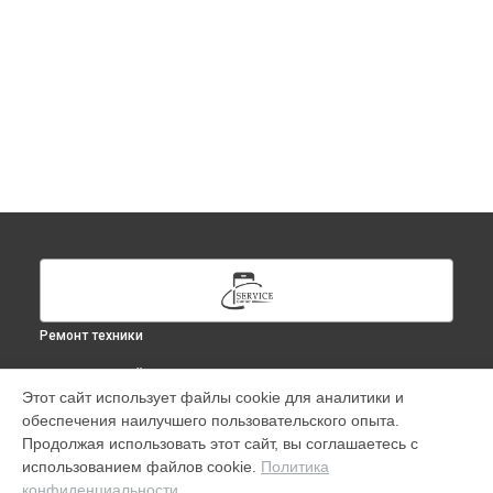
Ремонт техники
ВЫБЕРИ СВОЙ ГОРОД
Этот сайт использует файлы cookie для аналитики и
Замена дисплея (экрана) iPhone в
Москве
обеспечения наилучшего пользовательского опыта.
Замена дисплея (экрана) iPhone в
Краснодаре
Продолжая использовать этот сайт, вы соглашаетесь с
Замена дисплея (экрана) iPhone в
Ростове-на-Дону
использованием файлов cookie.
Политика
конфиденциальности
Замена дисплея (экрана) iPhone в
Нижнем Новгороде