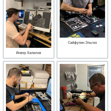
Сайфулин Эльгиз
Инвер Халилов