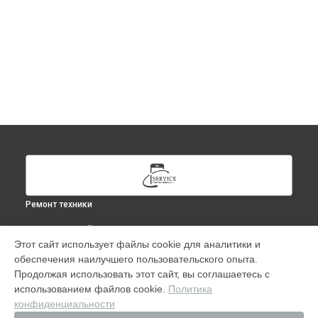
Ремонт техники
ВЫБЕРИ СВОЙ ГОРОД
Этот сайт использует файлы cookie для аналитики и
Ремонт iPhone 13 Mini в
Москве
обеспечения наилучшего пользовательского опыта.
Ремонт iPhone 13 Mini в
Краснодаре
Продолжая использовать этот сайт, вы соглашаетесь с
Ремонт iPhone 13 Mini в
Ростове-на-Дону
использованием файлов cookie.
Политика
конфиденциальности
Ремонт iPhone 13 Mini в
Нижнем Новгороде