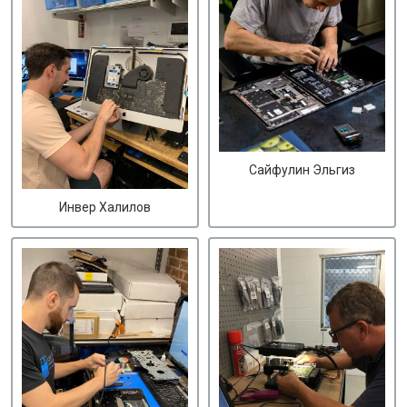
Сайфулин Эльгиз
Инвер Халилов