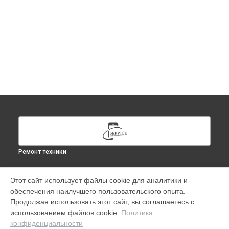
Ремонт техники
ВЫБЕРИ СВОЙ ГОРОД
Этот сайт использует файлы cookie для аналитики и
Ремонт Apple Watch Series 6 40mm в
Москве
обеспечения наилучшего пользовательского опыта.
Ремонт Apple Watch Series 6 40mm в
Краснодаре
Продолжая использовать этот сайт, вы соглашаетесь с
Ремонт Apple Watch Series 6 40mm в
Ростове-на-Дону
использованием файлов cookie.
Политика
конфиденциальности
Ремонт Apple Watch Series 6 40mm в
Нижнем Новгороде