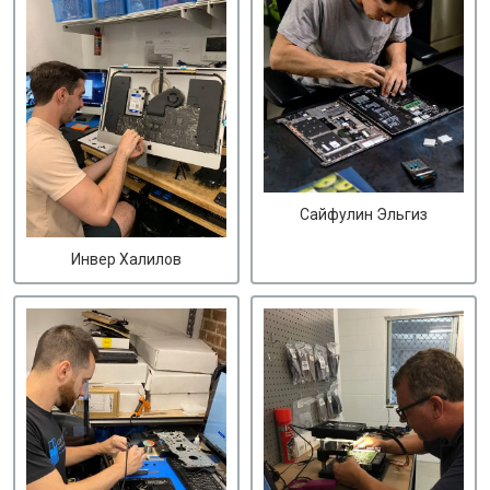
Сайфулин Эльгиз
Инвер Халилов