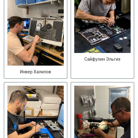
Сайфулин Эльгиз
Инвер Халилов