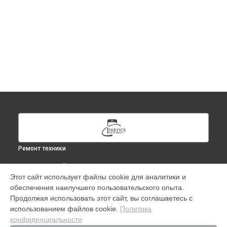
Ремонт техники
ВЫБЕРИ СВОЙ ГОРОД
Этот сайт использует файлы cookie для аналитики и
Ремонт Time Capsule в
Москве
обеспечения наилучшего пользовательского опыта.
Ремонт Time Capsule в
Краснодаре
Продолжая использовать этот сайт, вы соглашаетесь с
Ремонт Time Capsule в
Ростове-на-Дону
использованием файлов cookie.
Политика
конфиденциальности
Ремонт Time Capsule в
Нижнем Новгороде