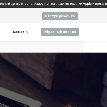
иализируется на ремонте техники Apple и является фирменным с
Cтатус ремонта
Oбратный звонок
КОНТАКТЫ