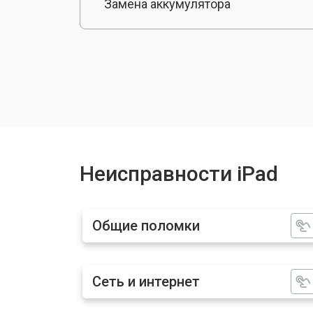
Замена аккумулятора
Замена разъема зарядки
Замена камеры ipad
Замена модуля Wi-Fi
Неисправности iPad
Прошивка ipad
Общие поломки
Ремонт материнской платы
Сеть и интернет
Замена кнопки Home