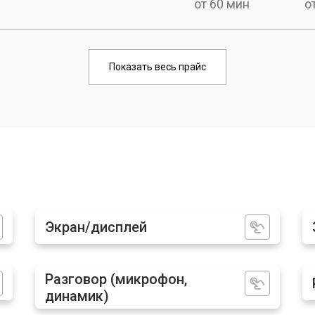
от 60 мин
о
от 100 мин
о
Показать весь прайс
от 70 мин
о
от 100 мин
о
от 60 мин
о
Экран/дисплей
от 120 мин
о
Разговор (микрофон,
динамик)
от 60 мин
о