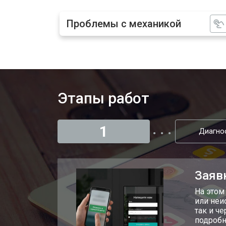
Проблемы с механикой
Этапы работ
1
Диагно
Заяв
На этом
или неи
так и ч
подробн