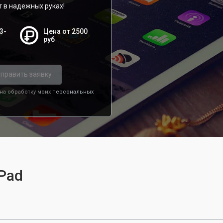
т в надежных руках!
3-
Цена от 2500
руб
править заявку
 на обработку моих
персональных
iPad