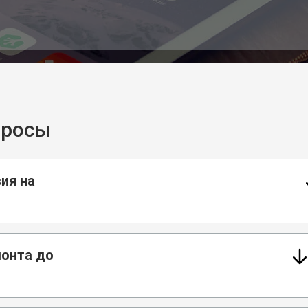
просы
ия на
монта до