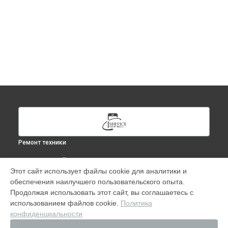
Ремонт техники
ВЫБЕРИ СВОЙ ГОРОД
Этот сайт использует файлы cookie для аналитики и
Ремонт Компьютера Mac в
Москве
обеспечения наилучшего пользовательского опыта.
Ремонт Компьютера Mac в
Краснодаре
Продолжая использовать этот сайт, вы соглашаетесь с
Ремонт Компьютера Mac в
Ростове-на-Дону
использованием файлов cookie.
Политика
конфиденциальности
Ремонт Компьютера Mac в
Нижнем Новгороде
Ремонт Компьютера Mac в
Новосибирске