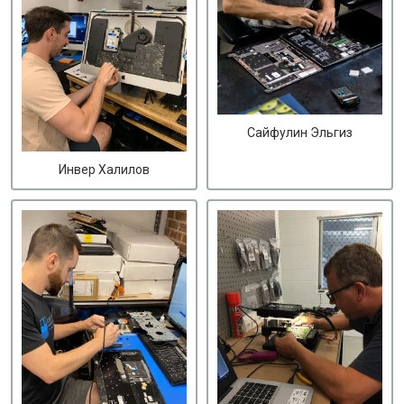
Сайфулин Эльгиз
Инвер Халилов