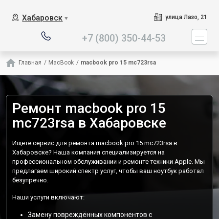
Наш сервисный центр специализи
Хабаровск
улица Лазо, 21
▼
+7 (800) 350-44-53
Главная
/
MacBook
/
macbook pro 15 mc723rsa
Ремонт macbook pro 15
mc723rsa в Хабаровске
Ищете сервис для ремонта macbook pro 15 mc723rsa в
Хабаровске? Наша компания специализируется на
профессиональном обслуживании и ремонте техники Apple. Мы
предлагаем широкий спектр услуг, чтобы ваш ноутбук работал
безупречно.
Наши услуги включают:
Замену повреждённых компонентов с