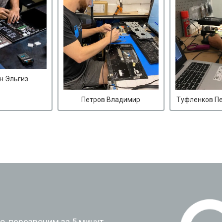
н Эльгиз
Петров Владимир
Туфленков П
?
, перезвоним за 5 минут