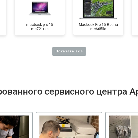
macbook pro 15
Macbook Pro 15 Retina
mc721rsa
mc665lla
ованного сервисного центра A