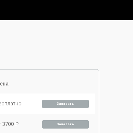
ена
есплатно
Заказать
т 3700 ₽
Заказать