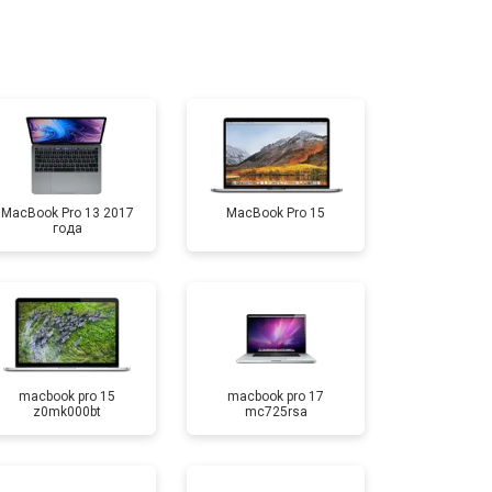
т 3700 ₽
Заказать
т 1900 ₽
Заказать
MacBook Pro 13 2017
MacBook Pro 15
года
macbook pro 15
macbook pro 17
z0mk000bt
mc725rsa