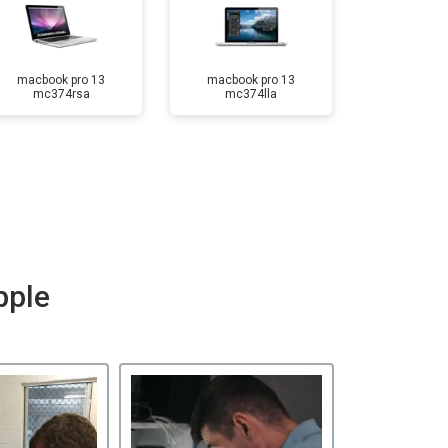
macbook pro 13
macbook pro 13
mc374rsa
mc374lla
pple