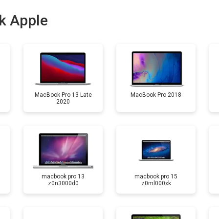
от 100 мин
о
k Apple
от 50 мин
о
MacBook Pro 13 Late
MacBook Pro 2018
2020
macbook pro 13
macbook pro 15
z0n3000d0
z0ml000xk