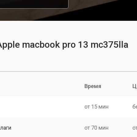
pple macbook pro 13 mc375lla
Время
Ц
от 15 мин
б
лаги
от 70 мин
о