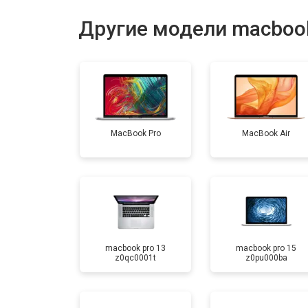
Ремонт материнской платы
Другие модели macboo
Установка системы macOS
MacBook Pro
MacBook Air
macbook pro 13
macbook pro 15
z0qc0001t
z0pu000ba