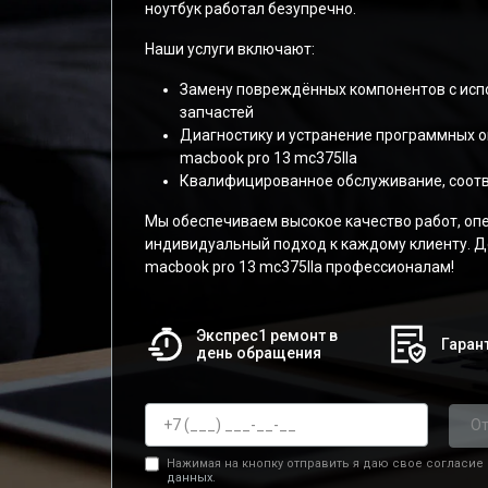
ноутбук работал безупречно.
Наши услуги включают:
Замену повреждённых компонентов с ис
запчастей
Диагностику и устранение программных 
macbook pro 13 mc375lla
Квалифицированное обслуживание, соот
Мы обеспечиваем высокое качество работ, оп
индивидуальный подход к каждому клиенту. Д
macbook pro 13 mc375lla профессионалам!
Экспрес1 ремонт в
Гарант
день обращения
От
Нажимая на кнопку отправить я даю свое согласие
данных.