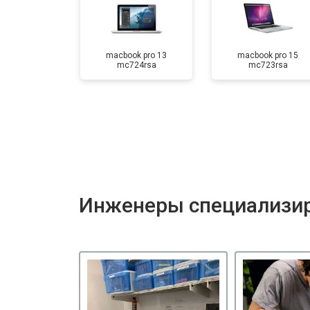
macbook pro 13
macbook pro 15
mc724rsa
mc723rsa
Инженеры специализир