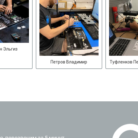
н Эльгиз
Петров Владимир
Туфленков П
?
, перезвоним за 5 минут