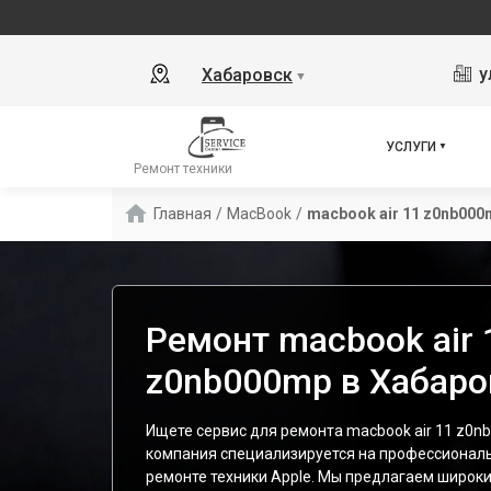
у
Хабаровск
▼
УСЛУГИ
Ремонт техники
Главная
/
MacBook
/
macbook air 11 z0nb000
Ремонт macbook air 
z0nb000mp в Хабаро
Ищете сервис для ремонта macbook air 11 z0
компания специализируется на профессионал
ремонте техники Apple. Мы предлагаем широки