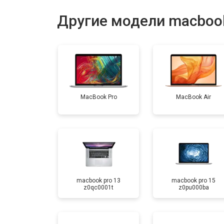
Ремонт материнской платы
Другие модели macboo
Установка системы macOS
MacBook Pro
MacBook Air
macbook pro 13
macbook pro 15
z0qc0001t
z0pu000ba