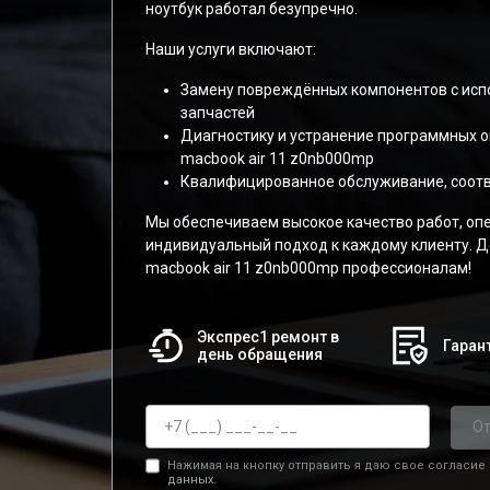
ноутбук работал безупречно.
Наши услуги включают:
Замену повреждённых компонентов с ис
запчастей
Диагностику и устранение программных 
macbook air 11 z0nb000mp
Квалифицированное обслуживание, соот
Мы обеспечиваем высокое качество работ, оп
индивидуальный подход к каждому клиенту. Д
macbook air 11 z0nb000mp профессионалам!
Экспрес1 ремонт в
Гарант
день обращения
От
Нажимая на кнопку отправить я даю свое согласие
данных.