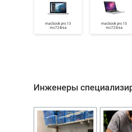
macbook pro 13
macbook pro 15
mc724rsa
mc723rsa
Инженеры специализир