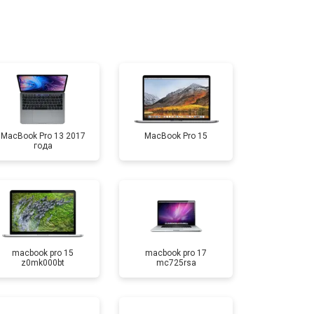
т 3700 ₽
Заказать
т 1900 ₽
Заказать
MacBook Pro 13 2017
MacBook Pro 15
года
macbook pro 15
macbook pro 17
z0mk000bt
mc725rsa