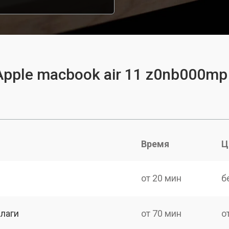
Apple macbook air 11 z0nb000mp
Время
Ц
от 20 мин
б
лаги
от 70 мин
о