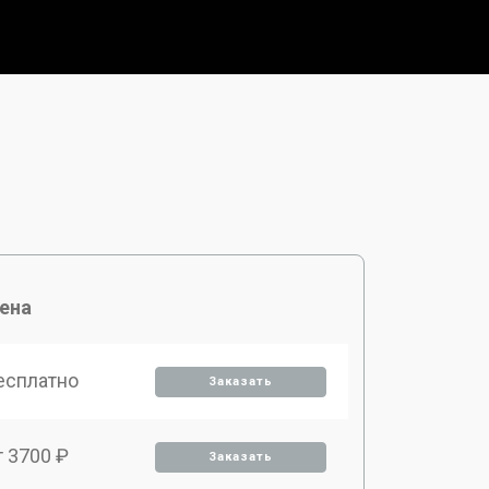
ена
есплатно
Заказать
т 3700 ₽
Заказать