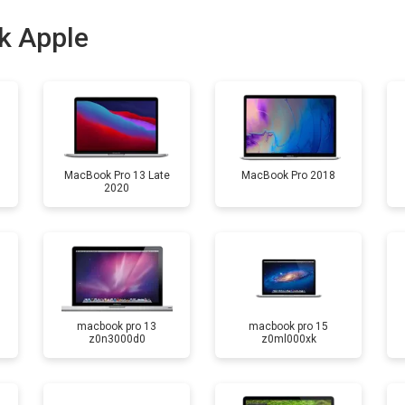
от 100 мин
о
k Apple
от 50 мин
о
MacBook Pro 13 Late
MacBook Pro 2018
2020
macbook pro 13
macbook pro 15
z0n3000d0
z0ml000xk