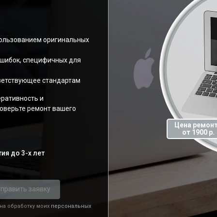
пользованием оригинальных
ошибок, специфичных для
ветствующее стандартам
еративность и
оверьте ремонт вашего
Цена ремон
от 1900 р.
ия до 3-х лет
править заявку
 на обработку моих
персональных