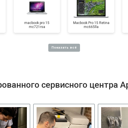
macbook pro 15
Macbook Pro 15 Retina
mc721rsa
mc665lla
ованного сервисного центра A