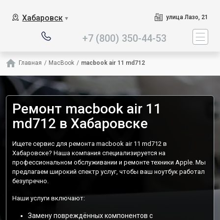
Наш сервисный центр специа
Хабаровск
улица Лазо, 21
▼
+7 (800) 350-44-53
Главная
/
MacBook
/
macbook air 11 md712
Ремонт macbook air 11
md712 в Хабаровске
Ищете сервис для ремонта macbook air 11 md712 в
Хабаровске? Наша компания специализируется на
профессиональном обслуживании и ремонте техники Apple. Мы
предлагаем широкий спектр услуг, чтобы ваш ноутбук работал
безупречно.
Наши услуги включают:
Замену повреждённых компонентов с