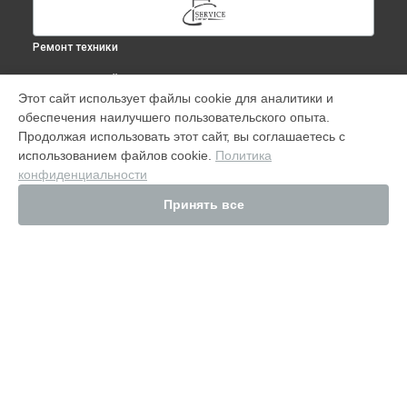
Ремонт техники
ВЫБЕРИ СВОЙ ГОРОД
Этот сайт использует файлы cookie для аналитики и
Замена аккумулятора Airpods pro в
Москве
обеспечения наилучшего пользовательского опыта.
Замена аккумулятора Airpods pro в
Краснодаре
Продолжая использовать этот сайт, вы соглашаетесь с
Замена аккумулятора Airpods pro в
Ростове-на-Дону
использованием файлов cookie.
Политика
конфиденциальности
Замена аккумулятора Airpods pro в
Нижнем Новгороде
Замена аккумулятора Airpods pro в
Новосибирске
Принять все
Замена аккумулятора Airpods pro в
Челябинске
Замена аккумулятора Airpods pro в
Екатеринбурге
Замена аккумулятора Airpods pro в
Казани
Замена аккумулятора Airpods pro в
Уфе
Замена аккумулятора Airpods pro в
Воронеже
УСТРОЙСТВА
Замена аккумулятора Airpods pro в
Волгограде
iPhone
Замена аккумулятора Airpods pro в
Барнауле
MacBook
Замена аккумулятора Airpods pro в
Ижевске
iMac
Замена аккумулятора Airpods pro в
Тольятти
iPad
Замена аккумулятора Airpods pro в
Ярославле