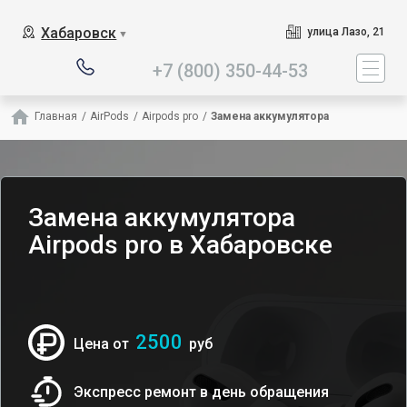
Наш сервисный центр спе
Хабаровск
улица Лазо, 21
▼
+7 (800) 350-44-53
Главная
/
AirPods
/
Airpods pro
/
Замена аккумулятора
Замена аккумулятора
Airpods pro в Хабаровске
2500
Цена от
руб
Экспресс ремонт в день обращения