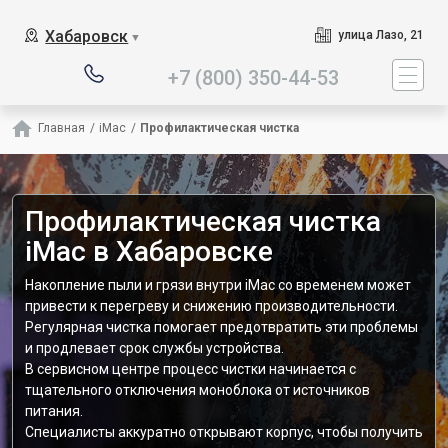
Наш сервисный центр сп
Хабаровск
улица Лазо, 21
▼
+7 (800) 350-44-53
Главная
/
iMac
/
Профилактическая чистка
Профилактическая чистка
iMac в Хабаровске
Накопление пыли и грязи внутри iMac со временем может
привести к перегреву и снижению производительности.
Регулярная чистка помогает предотвратить эти проблемы
и продлевает срок службы устройства.
В сервисном центре процесс чистки начинается с
тщательного отключения моноблока от источников
питания.
Специалисты аккуратно открывают корпус, чтобы получить