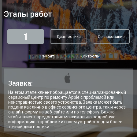
Этапы работ
1
Диагностика
Согласование
Ремонт
Контроль
Заявка:
На этом этапе клиент обращается в специализированный
сервисный центр по ремонту Apple с проблемой или
неисправностью своего устройства. Заявка может быть
подана как лично в офисе сервисного центра, так и через
онлайн-форму на веб-сайте или по телефону. Важно,
чтобы клиент предоставил максимально подробную
информацию о проблеме и своем устройстве для более
точной диагностики.