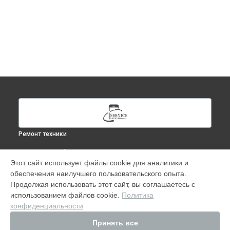
Ремонт техники
ВЫБЕРИ СВОЙ ГОРОД
Этот сайт использует файлы cookie для аналитики и
Замена оперативной памяти iMac Retina 5k, 27, 2017 в
обеспечения наилучшего пользовательского опыта.
Москве
Продолжая использовать этот сайт, вы соглашаетесь с
Замена оперативной памяти iMac Retina 5k, 27, 2017 в
использованием файлов cookie.
Политика
Краснодаре
конфиденциальности
Замена оперативной памяти iMac Retina 5k, 27, 2017 в
Ростове-на-Дону
Принять все