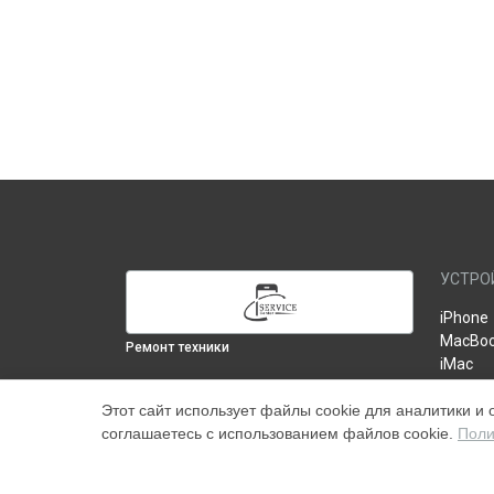
УСТРО
iPhone
MacBo
Ремонт техники
iMac
iPad
ВЫБЕРИ СВОЙ ГОРОД
Этот сайт использует файлы cookie для аналитики и 
Монитор
Замена матрицы iMac Retina 5k, 27, 2017
соглашаетесь с использованием файлов cookie.
Поли
Tюнер 
в
Москве
AirPod
Замена матрицы iMac Retina 5k, 27, 2017
Роутер
в
Краснодаре