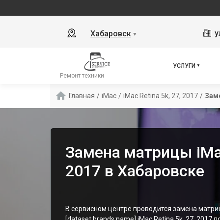
у
Хабаровск
▼
УСЛУГИ
Ремонт техники
Главная
/
iMac
/
iMac Retina 5k, 27, 2017
/
Зам
Замена матрицы iMac
2017 в Хабаровске
В сервисном центре проводится замена матри
[dataset:brands:name] iMac Retina 5k, 27, 2017