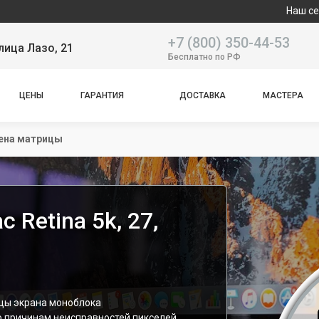
Наш сервисный це
+7 (800) 350-44-53
лица Лазо, 21
Бесплатно по РФ
ЦЕНЫ
ГАРАНТИЯ
ДОСТАВКА
МАСТЕРА
ена матрицы
 Retina 5k, 27,
цы экрана моноблока
 по причинам неисправностей пикселей,