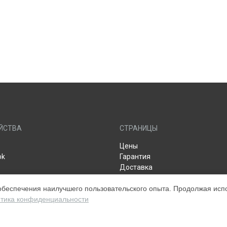
ЙСТВА
СТРАНИЦЫ
Цены
ok
Гарантия
Доставка
Контакты
обеспечения наилучшего пользовательского опыта. Продолжая испол
 Apple (Display)
Мастера
тика конфиденциальности
Apple TV
Карта сайта
s