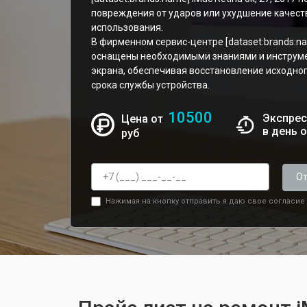
повреждения от ударов или ухудшение качест
использования.
В фирменном сервис-центре [dataset:brands:
оснащены необходимыми знаниями и инструм
экрана, обеспечивая восстановление исходно
срока службы устройства.
10500
Экспрес
Цена от
в день 
руб
От
Нажимая на кнопку отправить я даю свое согласие