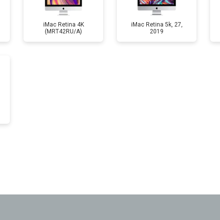
от 60 мин
о
iMac Retina 4K
iMac Retina 5k, 27,
(MRT42RU/A)
2019
от 110 мин
о