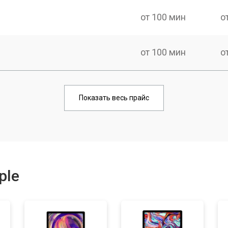
от 100 мин
о
от 100 мин
о
от 90 мин
о
Показать весь прайс
от 70 мин
о
от 90 мин
о
ple
от 60 мин
о