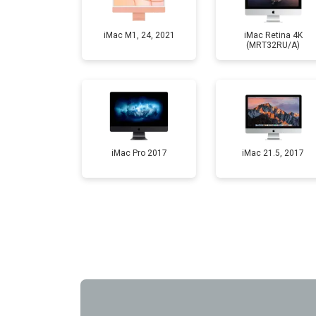
Профилактическая чистка
iMac M1, 24, 2021
iMac Retina 4K
(MRT32RU/A)
Замена жесткого диска HDD/SSD
iMac Pro 2017
iMac 21.5, 2017