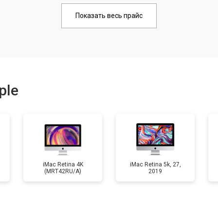
от 70 мин
о
Показать весь прайс
от 90 мин
о
от 60 мин
о
ple
от 60 мин
о
от 60 мин
о
iMac Retina 4K
iMac Retina 5k, 27,
(MRT42RU/A)
2019
от 110 мин
о