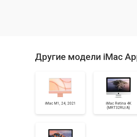
Замена кулера
Замена Ethernet порта
Замена блока питания
Другие модели iMac Ap
Замена матрицы
Профилактическая чистка
iMac M1, 24, 2021
iMac Retina 4K
(MRT32RU/A)
Замена жесткого диска HDD/SSD