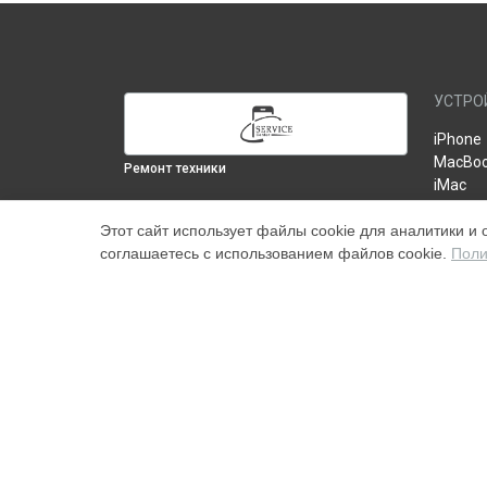
УСТРО
iPhone
MacBo
Ремонт техники
iMac
iPad
ВЫБЕРИ СВОЙ ГОРОД
Этот сайт использует файлы cookie для аналитики и 
Монитор
Диагностика iMac Retina 5k, 27, 2017 в
соглашаетесь с использованием файлов cookie.
Поли
Tюнер 
Москве
AirPod
Диагностика iMac Retina 5k, 27, 2017 в
Роутер
Краснодаре
Apple 
Диагностика iMac Retina 5k, 27, 2017 в
Mac
Ростове-на-Дону
Диагностика iMac Retina 5k, 27, 2017 в
Нижнем Новгороде
Диагностика iMac Retina 5k, 27, 2017 в
Новосибирске
Диагностика iMac Retina 5k, 27, 2017 в
Наш центр специализируется на ремонте и техническ
Челябинске