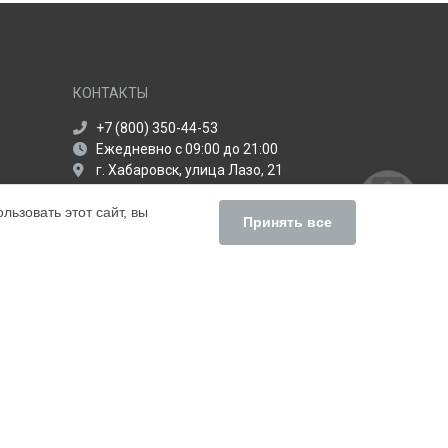
КОНТАКТЫ
+7 (800) 350-44-53
Ежедневно с 09:00 до 21:00
г. Хабаровск, улица Лазо, 21
info@servise-centr-apple.ru
ьзовать этот сайт, вы
Политика конфиденциальности
Принять все
Способы оплаты
ьный сервис Apple, мы предлагаем