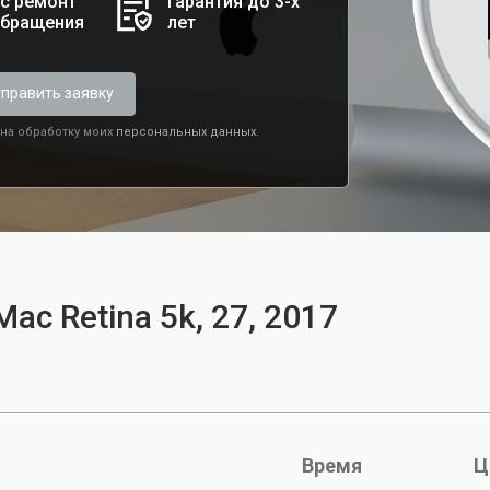
с ремонт
Гарантия до 3-х
обращения
лет
править заявку
 на обработку моих
персональных данных.
ac Retina 5k, 27, 2017
Время
Ц