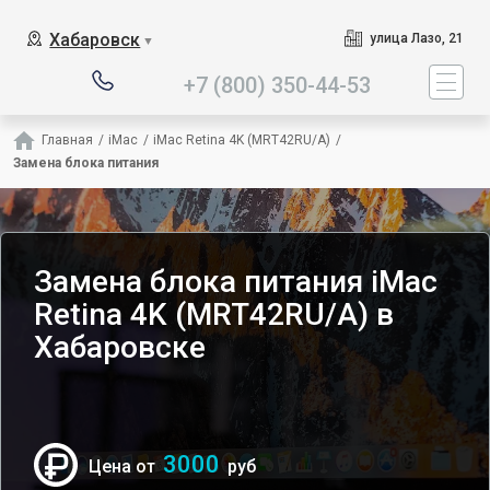
Наш сервисный центр 
Хабаровск
улица Лазо, 21
▼
+7 (800) 350-44-53
Главная
/
iMac
/
iMac Retina 4K (MRT42RU/A)
/
Замена блока питания
Замена блока питания iMac
Retina 4K (MRT42RU/A) в
Хабаровске
3000
Цена от
руб