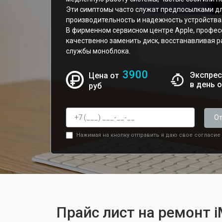
Эти симптомы часто служат предпосылками д
производительность и надежность устройства
В фирменном сервисном центре Apple, профе
качественно заменить диск, восстанавливая р
службы моноблока.
3900
Экспрес
Цена от
в день 
руб
От
Нажимая на кнопку отправить я даю свое согласие
Прайс лист на ремонт i