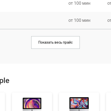
от 100 мин
о
от 100 мин
о
от 90 мин
о
Показать весь прайс
от 70 мин
о
от 90 мин
о
ple
от 60 мин
о
от 60 мин
о