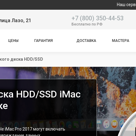
Наш сервисный цент
+7 (800) 350-44-53
лица Лазо, 21
Бесплатно по РФ
ЦЕНЫ
ГАРАНТИЯ
ДОСТАВКА
МАСТЕРА
кого диска HDD/SSD
ска HDD/SSD iMac
ке
le iMac Pro 2017 могут включать
повреждение данных.