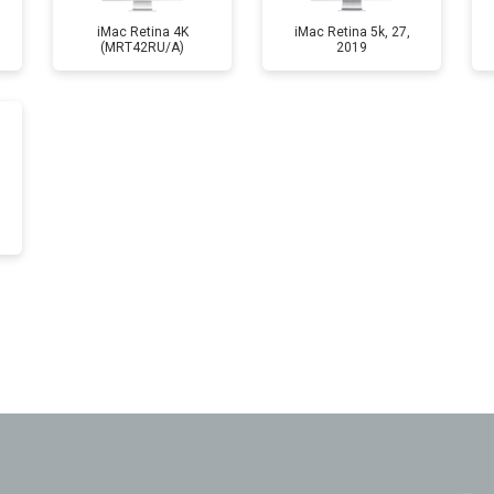
iMac Retina 4K
iMac Retina 5k, 27,
(MRT42RU/A)
2019
от 60 мин
о
?