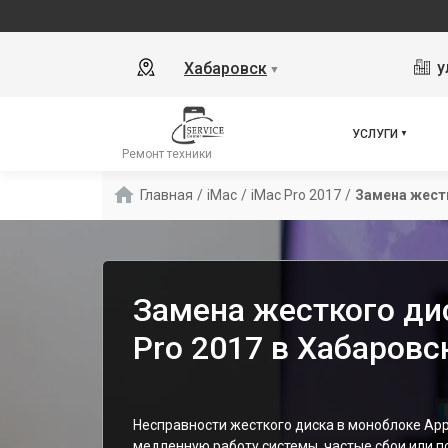
у
Хабаровск
▼
УСЛУГИ
Ремонт техники
Главная
/
iMac
/
iMac Pro 2017
/
Замена жест
Замена жесткого ди
Pro 2017 в Хабаровс
Несправности жесткого диска в моноблоке App
медленную работу системы, частые сбои или 