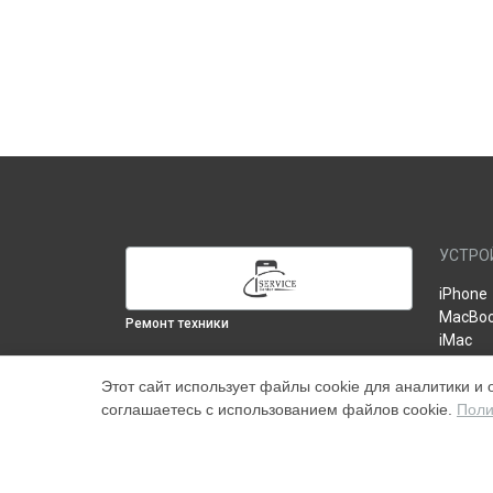
УСТРО
iPhone
MacBo
Ремонт техники
iMac
iPad
ВЫБЕРИ СВОЙ ГОРОД
Этот сайт использует файлы cookie для аналитики и 
Монитор
Замена жесткого диска HDD/SSD iMac
соглашаетесь с использованием файлов cookie.
Поли
Tюнер 
Pro 2017 в
Москве
AirPod
Замена жесткого диска HDD/SSD iMac
Роутер
Pro 2017 в
Краснодаре
Apple 
Замена жесткого диска HDD/SSD iMac