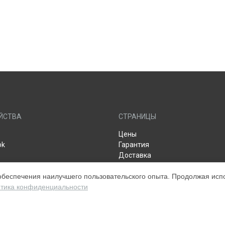
ЙСТВА
СТРАНИЦЫ
Цены
ok
Гарантия
Доставка
Контакты
обеспечения наилучшего пользовательского опыта. Продолжая испол
 Apple (Display)
Мастера
тика конфиденциальности
Apple TV
Карта сайта
s
Watch