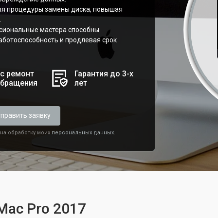
ля процедуры замены диска, повышая
.
ссиональные мастера способны
аботоспособность и продлевая срок
с ремонт
Гарантия до 3-х
обращения
лет
править заявку
 на обработку моих
персональных данных.
Mac Pro 2017