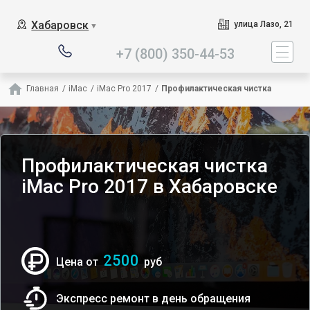
Наш сервисный центр спец
Хабаровск
улица Лазо, 21
▼
+7 (800) 350-44-53
Главная
/
iMac
/
iMac Pro 2017
/
Профилактическая чистка
Профилактическая чистка
iMac Pro 2017 в Хабаровске
2500
Цена от
руб
Экспресс ремонт в день обращения