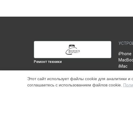
УСТРО
iPhone
MacBo
Ремонт техники
iMac
iPad
ВЫБЕРИ СВОЙ ГОРОД
Этот сайт использует файлы cookie для аналитики и 
Монитор
Замена матрицы 6K Pro Display XDR в
соглашаетесь с использованием файлов cookie.
Поли
Tюнер 
Москве
AirPod
Замена матрицы 6K Pro Display XDR в
Роутер
Краснодаре
Apple 
Замена матрицы 6K Pro Display XDR в
Mac
Ростове-на-Дону
Замена матрицы 6K Pro Display XDR в
Нижнем Новгороде
Замена матрицы 6K Pro Display XDR в