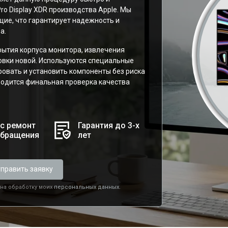
ro Display XDR производства Apple. Мы
ие, что гарантирует надежность и
а.
рытия корпуса монитора, извлечения
вки новой. Используются специальные
вать и установить компоненты без риска
одится финальная проверка качества
с ремонт
Гарантия до 3-х
обращения
лет
править заявку
 на обработку моих
персональных данных.