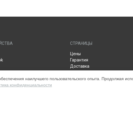
ЙСТВА
СТРАНИЦЫ
Цены
ok
Гарантия
Доставка
Контакты
обеспечения наилучшего пользовательского опыта. Продолжая испол
 Apple (Display)
Мастера
тика конфиденциальности
Apple TV
Карта сайта
s
Watch