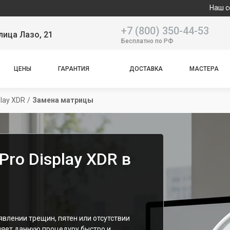
Наш сервисный 
+7 (800) 350-44-53
лица Лазо, 21
Бесплатно по РФ
ЦЕНЫ
ГАРАНТИЯ
ДОСТАВКА
МАСТЕРА
play XDR
/
Замена матрицы
ro Display XDR в
влении трещин, пятен или отсутствии
яет данную процедуру быстро и