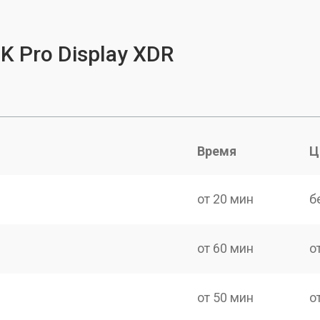
K Pro Display XDR
Время
Ц
от 20 мин
б
от 60 мин
о
от 50 мин
о