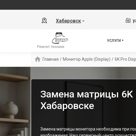
у
Хабаровск
▼
УСЛУГИ
Ремонт техники
Главная
/
Монитор Apple (Display)
/
6K Pro Dis
Замена матрицы 6K P
Хабаровске
Замена матрицы монитора необходима при поя
изображения. Наш сервисный центр осуществл